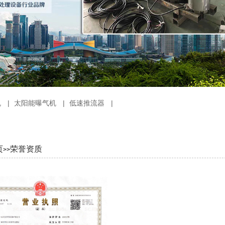
机
|
太阳能曝气机
|
低速推流器
|
页
荣誉资质
>>