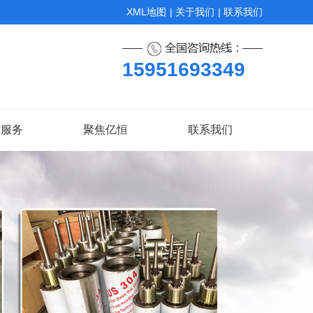
XML地图
|
关于我们
|
联系我们
15951693349
后服务
聚焦亿恒
联系我们