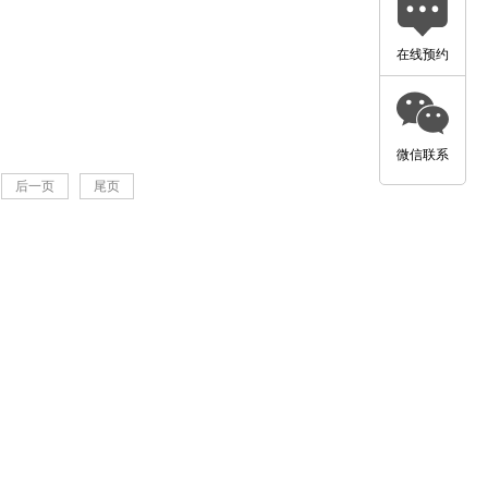
在线预约
微信联系
后一页
尾页