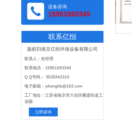
设备咨询
15951693349
联系亿恒
版权归南京亿恒环保设备有限公司
联系人：史经理
联系电话：15951693349
Q Q号码： 3528342310
电子邮箱：yihenghb@163.com
工厂地址：江苏省南京市六合区横梁街道工
业园
立即咨询