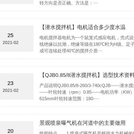
转方向是否正确。方法是：···
【潜水搅拌机】电机适合多少度水温
25
电机搅拌器电机为一个鼠笼式感应电机，壳式设
2021-02
线绝缘以抗潮，绝缘等级在180℃时为H级。定
成可连续处理40℃的搅拌介质···
【QJB0.85/8潜水搅拌机】选型技术资
23
产品说明QJB0.85/8-260/3-740cQJB----
2021-02
------叶轮转速（rpm）0.85------电机功率（
615mm叶轮转速范围：180-···
景观喷泉曝气机在河道中的主要做用
20
性能特点 1.喷泉式曝气机是根据水力机械的