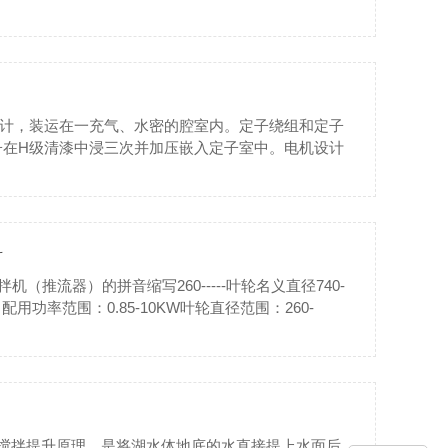
计，装运在一充气、水密的腔室内。定子绕组和定子
子在H级清漆中浸三次并加压嵌入定子室中。电机设计
料
--潜水搅拌机（推流器）的拼音缩写260-----叶轮名义直径740-
KW）配用功率范围：0.85-10KW叶轮直径范围：260-
搅拌提升原理。是将湖水体地底的水直接提上水面后