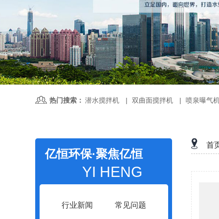
热门搜索：
潜水搅拌机
|
双曲面搅拌机
|
喷泉曝气
首
亿恒环保·聚焦亿恒
YI HENG
行业新闻
常见问题